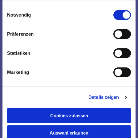
Beruf:
gesammelt haben.
Sekretärin, Assistentin der Geschäftsführung /
Einwilligungsauswahl
Rentnerin
Notwendig
Bisherige Gemeinde:
Winz-Baak
Präferenzen
Statistiken
Marketing
Details zeigen
Cookies zulassen
Monika Tjaden, 56
Auswahl erlauben
Beruf: