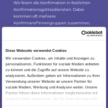
Wir feiern die Konfirmation in festlichen
Konfirmationsgottesdiensten. Dabei
kommen oft mehrere
Konfirmand*innengruppen zusammen,
sodass wir gemeinsam diesen besonderen
Schritt im Glauben gestalten können. Die
Gottesdienste finden regelmäßig an
Wochenenden in unterschiedlichen Kirchen
Diese Webseite verwendet Cookies
und Orten statt.
Wir verwenden Cookies, um Inhalte und Anzeigen zu
personalisieren, Funktionen für soziale Medien anbieten
zu können und die Zugriffe auf unsere Website zu
analysieren. Außerdem geben wir Informationen zu Ihrer
Verwendung unserer Website an unsere Partner für
soziale Medien, Werbung und Analysen weiter. Unsere
Partner führen diese Informationen möglicherweise mit
weiteren Daten zusammen, die Sie ihnen bereitgestellt
haben oder die sie im Rahmen Ihrer Nutzung der Dienste