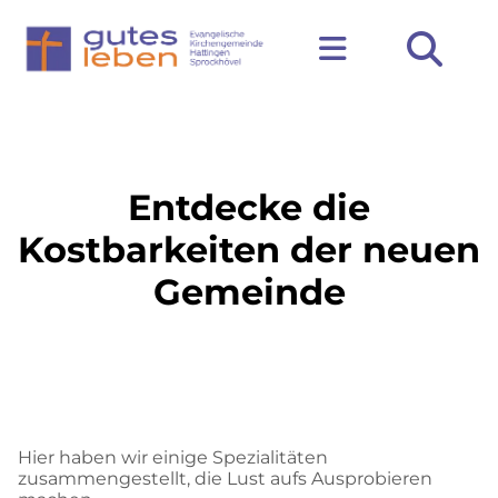
Entdecke die
Kostbarkeiten der neuen
Gemeinde
NUNC GRAVIDA TURPIS A VEHICULA SCELERISQUE.
SUSPENDISSE FAUCIBUS, QUAM NON TEMPOR PULVINAR, ARCU
MASSA COMMODO NEQUE, ID CONVALLIS DIAM JUSTO
MOLESTIE VELIT. ALIQUAM DICTUM ORCI TORTOR. MORBI ELIT
NUNC, LUCTUS AT CONSECTETUR VITAE. CLASS APTENT TACITI
SOCIOSQU AD LITORA TORQUENT PER CONUBIA NOSTRA.
Hier haben wir einige Spezialitäten
zusammengestellt, die Lust aufs Ausprobieren