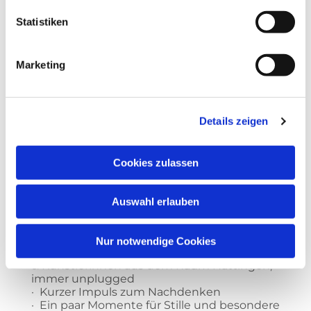
Gemeinsam Anlegen ans Wochenende.
Statistiken
2020, mitten in Corona, war Premiere. Wir
luden nach draußen vors
Gemeindezentrums zum „Anlegen ans
Marketing
Wochenende“. 25 Minuten live-music-
unplugged von Musikern, die seit Monaten
stillgelegt waren, kombiniert mit Andacht.
Konkret: Deftige musikalische Happen der
„Flotten Locken“, mit denen ein paar
Details zeigen
geistliche Köstlichkeiten eingerahmt
wurden. Die Idee zum Crossover war
geboren:
Cookies zulassen
„Kirche“ am Ende der Woche zwischen
Alltag & Wochenende.
Nicht einfach reinstolpern ins „Weiter so“,
Auswahl erlauben
sondern
· Ablegen, was in der Woche gewesen ist
· Gute Musik von solchen, die‘s können:
Nur notwendige Cookies
Wechselnde Künstler
& Künstlerinnen aus dem Raum Hattingen,
immer unplugged
· Kurzer Impuls zum Nachdenken
· Ein paar Momente für Stille und besondere