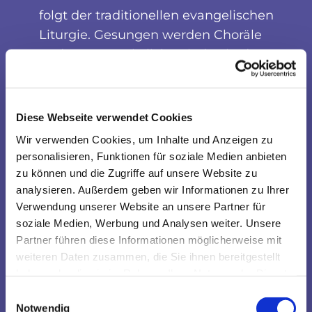
folgt der traditionellen evangelischen
Liturgie. Gesungen werden Choräle
und neuere geistliche Lieder, in der
Regel von der Orgel begleitet. In den
Abendgottesdiensten (18.00 Uhr) wird
das Abendmahl gefeiert.
Diese Webseite verwendet Cookies
Wir verwenden Cookies, um Inhalte und Anzeigen zu
personalisieren, Funktionen für soziale Medien anbieten
zu können und die Zugriffe auf unsere Website zu
analysieren. Außerdem geben wir Informationen zu Ihrer
Verwendung unserer Website an unsere Partner für
soziale Medien, Werbung und Analysen weiter. Unsere
Partner führen diese Informationen möglicherweise mit
weiteren Daten zusammen, die Sie ihnen bereitgestellt
haben oder die sie im Rahmen Ihrer Nutzung der Dienste
gesammelt haben.
Einwilligungsauswahl
Notwendig