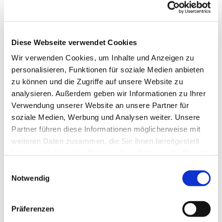
Neben der Gemeindearbeit ist er mit einem halben
Dienstumfang Seelsorger an den Hattinger
Krankenhäusern. Seine ersten Gottesdienste hält
Ludwig Nelles am 17. Mai: Um 10.00 Uhr in St.
Diese Webseite verwendet Cookies
Georg, um 11.30 Uhr in der Zwiebelturmkirche
Wir verwenden Cookies, um Inhalte und Anzeigen zu
Sprockhövel und um 18.00 Uhr im Johannes-
personalisieren, Funktionen für soziale Medien anbieten
Gemeindezentrum. Eine schöne Gelegenheit, ihn
zu können und die Zugriffe auf unsere Website zu
zu begrüßen ist insbesondere der 11.30-Uhr-
analysieren. Außerdem geben wir Informationen zu Ihrer
Gottesdienst in der Zwiebelturmkirche. Da ist im
Verwendung unserer Website an unsere Partner für
Anschluss bei einem Glas Sekt auch Gelegenheit
soziale Medien, Werbung und Analysen weiter. Unsere
zum persönlichen Gespräch.
Partner führen diese Informationen möglicherweise mit
weiteren Daten zusammen, die Sie ihnen bereitgestellt
haben oder die sie im Rahmen Ihrer Nutzung der Dienste
gesammelt haben.
Einwilligungsauswahl
Notwendig
Dies könnte Sie auch
Präferenzen
interessieren