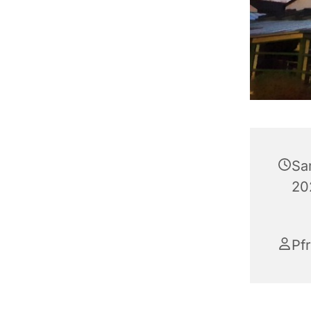
Sa
20
Pf