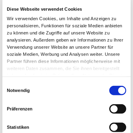
diesen besonderen Pfingsttag - und spürten nicht
Diese Webseite verwendet Cookies
nur in den mitreißenden Liedern etwas von Gottes
Geist, der jetzt auch die fünf Getauften erfüllt.
Hier
Wir verwenden Cookies, um Inhalte und Anzeigen zu
geht's zur Fotostrecke und Reportage des
personalisieren, Funktionen für soziale Medien anbieten
Ruhrkanals. Ein weiterer Open-Air-Taufgottesdienst
zu können und die Zugriffe auf unsere Website zu
fand am Paasbach in Sprockhövel statt.
analysieren. Außerdem geben wir Informationen zu Ihrer
Verwendung unserer Website an unsere Partner für
soziale Medien, Werbung und Analysen weiter. Unsere
Partner führen diese Informationen möglicherweise mit
weiteren Daten zusammen, die Sie ihnen bereitgestellt
haben oder die sie im Rahmen Ihrer Nutzung der Dienste
gesammelt haben.
Einwilligungsauswahl
Dies könnte Sie auch
Notwendig
interessieren
Präferenzen
Statistiken