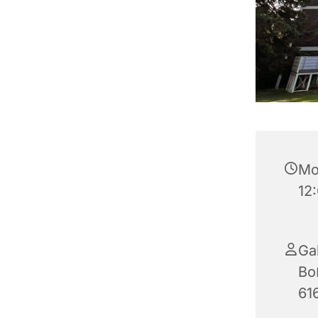
Mo
12
Ga
Bo
61