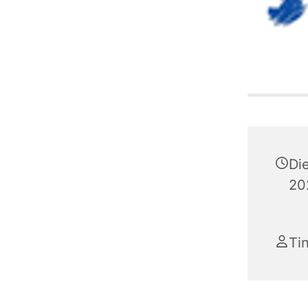
Di
20
Ti