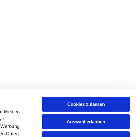
Cookies zulassen
le Medien
ir
Auswahl erlauben
, Werbung
hattingen-sprockhoevel@kirche-hawi.de
ren Daten