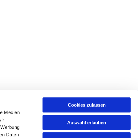
Cookies zulassen
le Medien
ir
Auswahl erlauben
, Werbung
hattingen-sprockhoevel@kirche-hawi.de
ren Daten