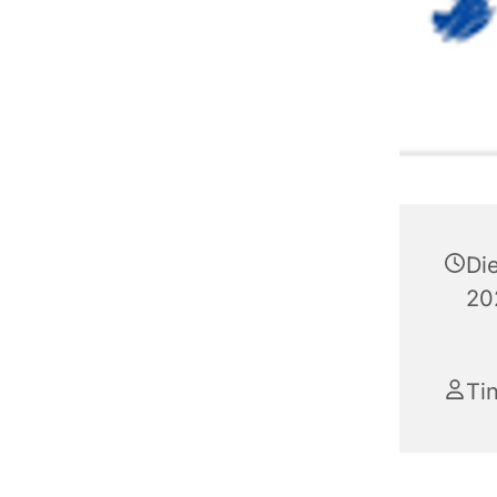
Di
20
Ti