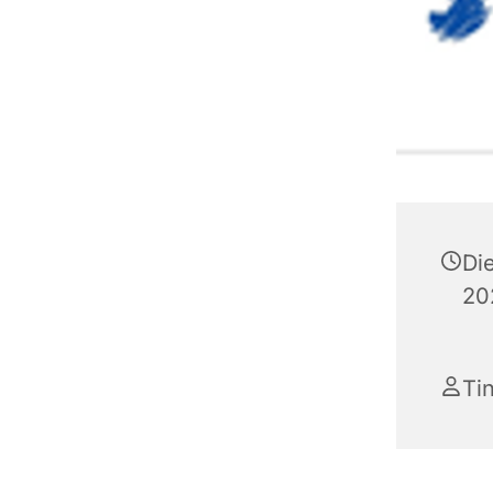
Di
20
Ti