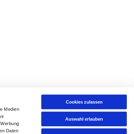
Cookies zulassen
le Medien
ir
Auswahl erlauben
, Werbung
hattingen-sprockhoevel@kirche-hawi.de
ren Daten