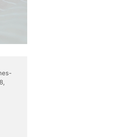
hes-
8,