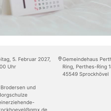
itag, 5. Februar 2027,
Gemeindehaus Pert
:00 Uhr
Ring, Perthes-Ring 1
45549 Sprockhövel
 Brodersen und
Borgschulze
leinerziehende-
rockhoevel@gmx.de