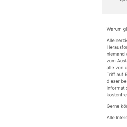
Warum gib
Alleinerz
Herausfor
niemand a
zum Aust
alle von 
Triff auf
dieser be
Informati
kostenfre
Gerne kö
Alle Inte