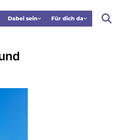
Dabei sein
Für dich da
 und