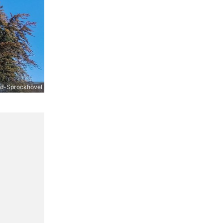
d-Sprockhövel