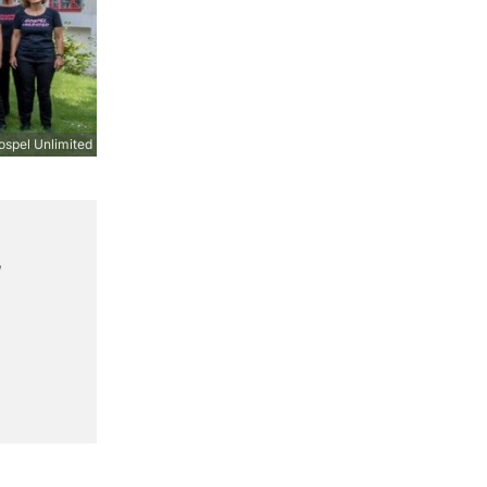
spel Unlimited
,