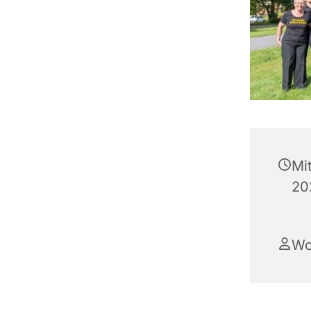
Mi
20
Wo