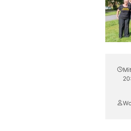
Mi
20
Wo