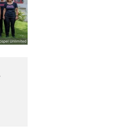
spel Unlimited
,