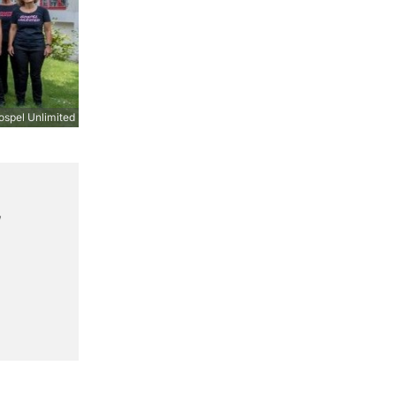
spel Unlimited
,