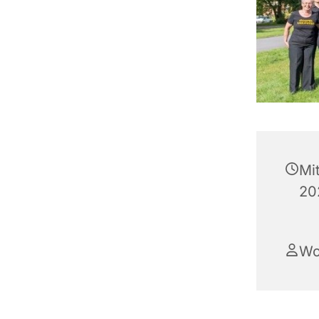
Mi
20
Wo