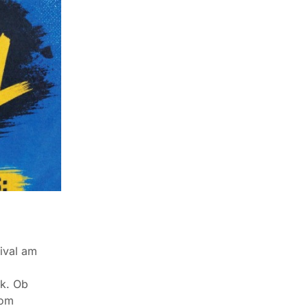
ival am
ik. Ob
vom