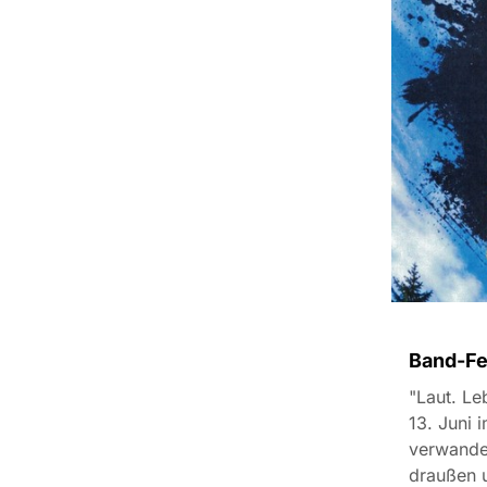
Band-Fes
"Laut. Le
13. Juni
verwandel
draußen u