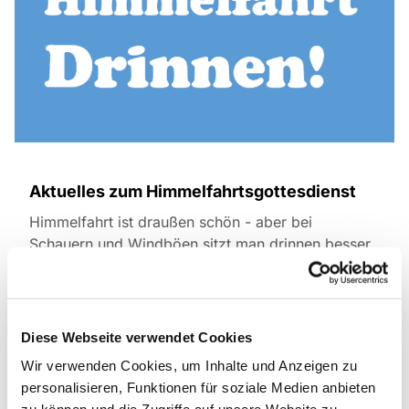
Aktuelles zum Himmelfahrtsgottesdienst
Himmelfahrt ist draußen schön - aber bei
Schauern und Windböen sitzt man drinnen besser.
Haus Friede öffnet seinen Saal und wir feiern
drinnen - genauso fröhlich, aber warm und
trocken. Essen und Begegnung danach gibt's
natürlich auch.
Diese Webseite verwendet Cookies
Wir verwenden Cookies, um Inhalte und Anzeigen zu
personalisieren, Funktionen für soziale Medien anbieten