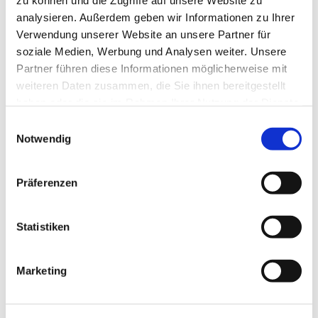
zu können und die Zugriffe auf unsere Website zu
analysieren. Außerdem geben wir Informationen zu Ihrer
Verwendung unserer Website an unsere Partner für
Dies könnte Sie auch
soziale Medien, Werbung und Analysen weiter. Unsere
Partner führen diese Informationen möglicherweise mit
interessieren
weiteren Daten zusammen, die Sie ihnen bereitgestellt
haben oder die sie im Rahmen Ihrer Nutzung der Dienste
gesammelt haben.
Einwilligungsauswahl
Notwendig
Präferenzen
Statistiken
Marketing