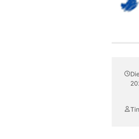
Di
20
Ti