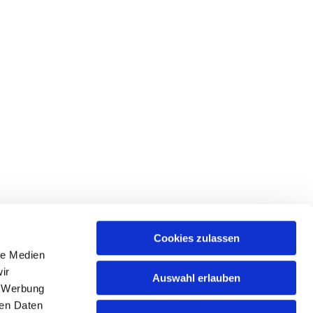
Cookies zulassen
le Medien
ir
Auswahl erlauben
, Werbung
hattingen-sprockhoevel@kirche-hawi.de
ren Daten