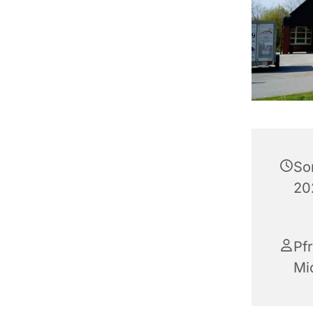
So
20
Pfr
Mi